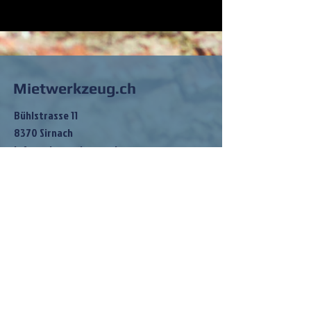
Mietwerkzeug.ch
Bühlstrasse 11
8370 Sirnach
info@mietwerkzeug.ch
Tel:
079 202 83 68
So findest du
mich