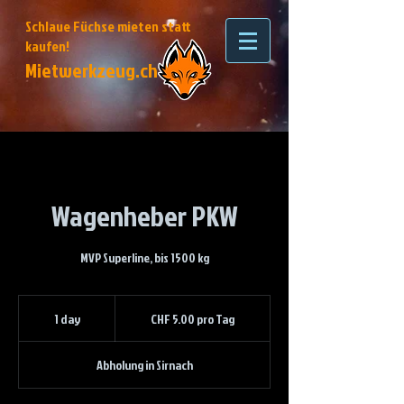
Schlaue Füchse mieten statt
kaufen!
Mietwerkzeug.ch
Wagenheber PKW
MVP Superline, bis 1500 kg
CHF
5.00
1 day
1
CHF 5.00 pro Tag
pro
Tag
d
a
Abholung in Sirnach