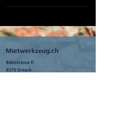
Mietwerkzeug.ch
Bühlstrasse 11
8370 Sirnach
info@mietwerkzeug.ch
Tel:
079 202 83 68
So findest du
mich