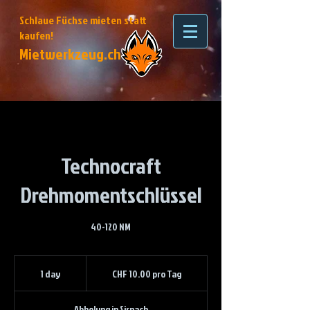
Schlaue Füchse mieten statt
kaufen!
Mietwerkzeug.ch
Technocraft
Drehmomentschlüssel
40-120 NM
CHF
10.00
1 day
1
CHF 10.00 pro Tag
pro
Tag
d
a
Abholung in Sirnach