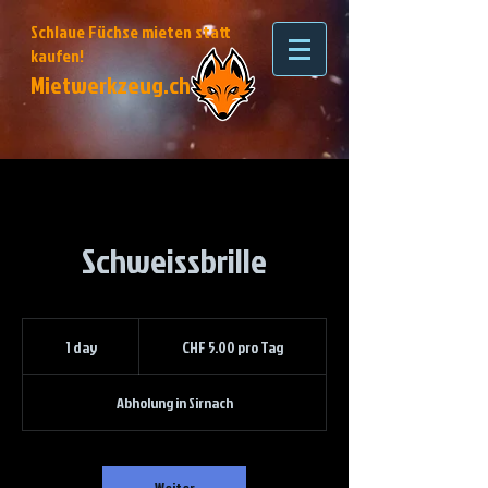
Schlaue Füchse mieten statt
kaufen!
Mietwerkzeug.ch
Schweissbrille
CHF
5.00
1 day
1
CHF 5.00 pro Tag
pro
Tag
d
a
Abholung in Sirnach
Weiter