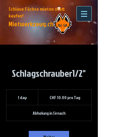
Schlaue Füchse mieten statt
kaufen!
Mietwerkzeug.ch
Schlagschrauber1/2"
CHF
10.00
1 day
1
CHF 10.00 pro Tag
pro
Tag
d
a
Abholung in Sirnach
Weiter