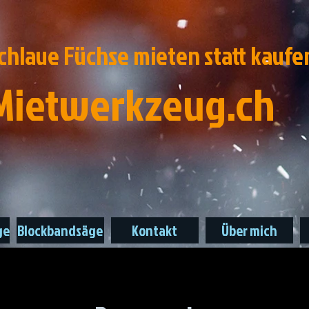
chlaue Füchse mieten statt kaufe
Mietwerkzeug.ch
ge
Blockbandsäge
Kontakt
Über mich