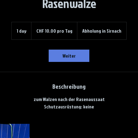
Rasenwalze
CHF
10.00
1 day
1
CHF 10.00 pro Tag
Abholung in Sirnach
pro
Tag
d
a
Weiter
Beschreibung
zum Walzen nach der Rasenaussaat
Schutzausrüstung: keine