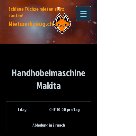
Schlaue Füchse mieten statt
kaufen!
Mietwerkzeug.ch
Handhobelmaschine
Makita
CHF
10.00
1 day
1
CHF 10.00 pro Tag
pro
Tag
d
a
Abholung in Sirnach