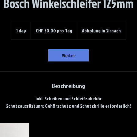
Bosch Winkelschleifer 125mm
CHF
20.00
1 day
1
CHF 20.00 pro Tag
Abholung in Sirnach
pro
Tag
d
a
Weiter
Beschreibung
inkl. Scheiben und Schleifzubehör
Schutzausrüstung: Gehörschutz und Schutzbrille erforderlich!