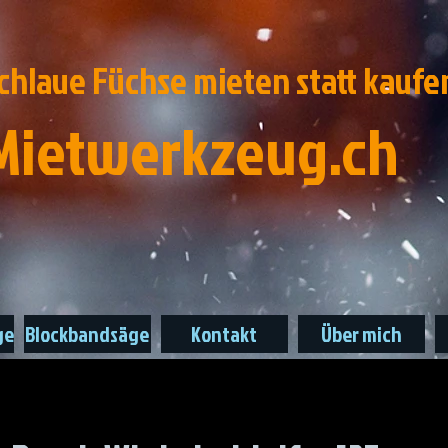
chlaue Füchse mieten statt kaufe
Mietwerkzeug.ch
ge
Blockbandsäge
Kontakt
Über mich