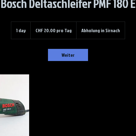
Bosch Deltaschleifer PMF 180 E
CHF
20.00
1 day
1
CHF 20.00 pro Tag
Abholung in Sirnach
pro
Tag
d
a
Weiter