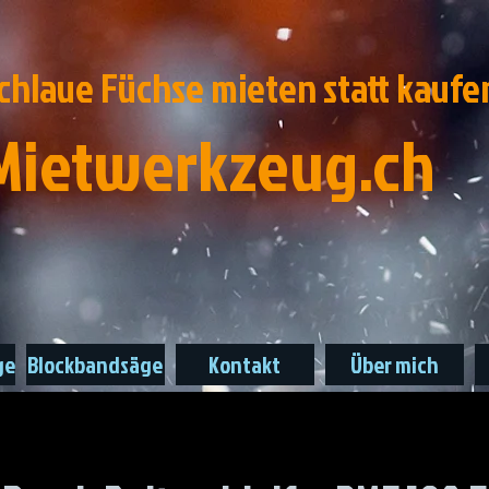
chlaue Füchse mieten statt kaufe
Mietwerkzeug.ch
ge
Blockbandsäge
Kontakt
Über mich