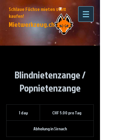
Schlaue Füchse mieten statt
kaufen!
Mietwerkzeug.ch
Blindnietenzange /
Popnietenzange
CHF
5.00
1 day
1
CHF 5.00 pro Tag
pro
Tag
d
a
Abholung in Sirnach