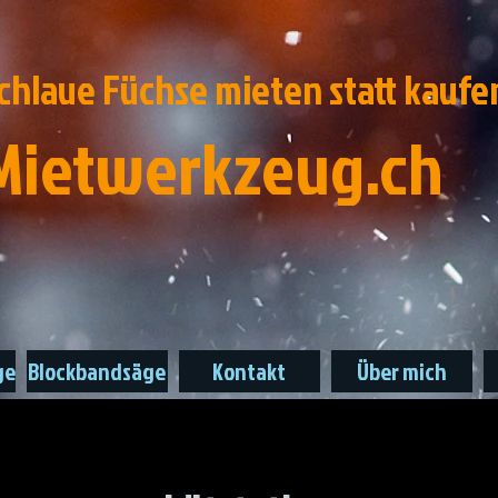
chlaue Füchse mieten statt kaufe
Mietwerkzeug.ch
ge
Blockbandsäge
Kontakt
Über mich