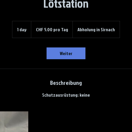
Lötstation
CHF
5.00
1 day
1
CHF 5.00 pro Tag
Abholung in Sirnach
pro
Tag
d
a
Weiter
Beschreibung
Schutzausrüstung: keine