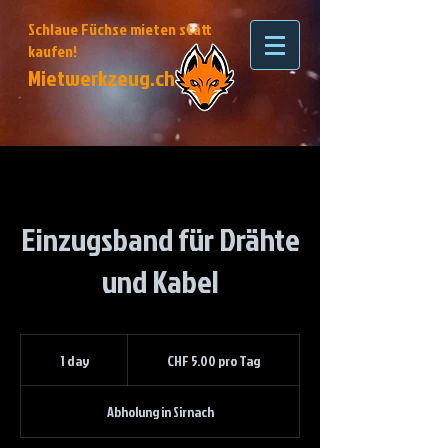
Schlaue Füchse mieten statt
kaufen!
Mietwerkzeug.ch
Einzugsband für Drähte
und Kabel
CHF
5.00
1 day
1
CHF 5.00 pro Tag
pro
Tag
d
a
Abholung in Sirnach